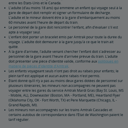
Identification du passager
Sécurité personnelle
Poste frontalier canadien
Sécurité à bord de l’Acela NextGen
Visiteurs internationaux
entre les États-Unis et le Canada.
L'adulte (d'au moins 18 ans) qui emmène un enfant qui voyage seul à la
gare de départ doit remplir et signer un formulaire de décharge.
Programme Trails & Rails
L'adulte et le mineur doivent être à la gare d'embarquement au moins
60 minutes avant l'heure de départ du train.
Le personnel de la gare doit rencontrer l'enfant, afin d'évaluer s'il est
Voitures privées
apte à voyager seul.
L'enfant doit porter un bracelet émis par Amtrak pour toute la durée du
voyage. L'adulte doit demeurer à la gare jusqu'à ce que le train ait
Bulletins mécaniques pour les voitures privées
quitté.
À la gare d'arrivée, l'adulte venant chercher l'enfant doit s'adresser au
personnel de la gare avant l'heure d'arrivée prévue du train. L'adulte
doit présenter une pièce d'identité valide, conforme aux
politiques en
matière de pièces d'identité d'Amtrak
.
Les enfants voyageant seuls n'ont pas droit au rabais pour enfants; le
plein tarif est appliqué et aucun autre rabais n'est permis.
Étant donné qu’il n’y a pas au moins deux gares dotées de personnel sur
plusieurs itinéraires, les mineurs non accompagnés ne peuvent pas
voyager entre les gares du service Amtrak Mardi Gras (Bay St. Louis, MS
- Mobile, AL), Downeaster (Boston, MA - Portland, ME), Heartland Flyer
(Oklahoma City, OK - Fort Worth, TX) et Pere Marquette (Chicago, IL -
Grand Rapids, MI).
Les mineurs non accompagnés sur les trains Amtrak Cascades et
certains autobus de correspondance dans l’État de Washington paient le
tarif régulier.