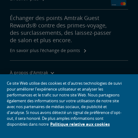
Échanger des points Amtrak Guest
Rewards® contre des primes-voyage,
des surclassements, des laissez-passer
de salon et plus encore.
En savoir plus l’échange de points
À propos d'Amtrak
Voyager avec nous
Ce site Web utilise des cookies et d'autres technologies de suivi
pour améliorer l'expérience utilisateur et analyser les
Outils du site
performances et le trafic sur notre site Web. Nous partageons
également des informations sur votre utilisation de notre site
avec nos partenaires de médias sociaux, de publicité et
d'analyse. Si nous avons détecté un signal de préférence d'opt-
out, il sera honoré. De plus amples informations sont
icônes de médias sociaux
disponibles dans notre
Politique relative aux cookies
Amtrak sur Facebook s’ouvre dans une nouvelle fenêtre
Amtrak sur Twitter s’ouvre dans une nouvelle fenêtre
Amtrak sur Instagram s’ouvre dans une nouvelle fenêtre
Amtrak sur Linkedin s’ouvre dans une nouvelle fenêtre
Amtrak sur Youtube s’ouvre dans une nouvelle f
Pinterest s’ouvre dans une nouvelle fenêtr