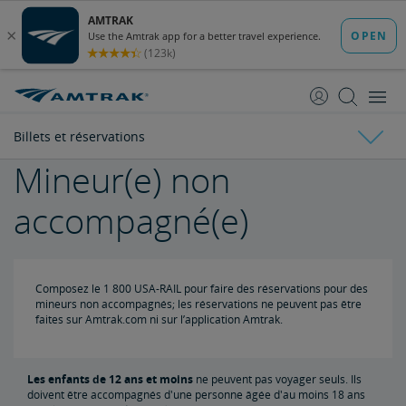
passer
passer
au
à
contenu
la
navigation
Billets et réservations
Mineur(e) non
Billets et réservations
accompagné(e)
Achetez des billets
Guide des tarifs
Composez le 1 800 USA-RAIL pour faire des réservations pour des
mineurs non accompagnés; les réservations ne peuvent pas être
faites sur Amtrak.com ni sur l’application Amtrak.
Limites de réservation
Mineur(e) non accompagné(e)
Les enfants de 12 ans et moins
ne peuvent pas voyager seuls. Ils
doivent être accompagnés d'une personne âgée d'au moins 18 ans