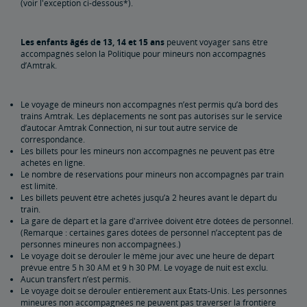
(voir l'exception ci-dessous*).
Réservations en double et réservations impossibles
Les enfants âgés de 13, 14 et 15 ans
peuvent voyager sans être
À propos des horaires
accompagnés selon la Politique pour mineurs non accompagnés
d’Amtrak.
Modifications et remboursements
Le voyage de mineurs non accompagnés n’est permis qu’à bord des
trains Amtrak. Les déplacements ne sont pas autorisés sur le service
Remboursements et annulations
Comment modifier votre réservation
Comment annuler votre réservation
Bons électroniques
Comment utiliser vos bons
Bons d'échange de transport
Services de voyage accessible
d’autocar Amtrak Connection, ni sur tout autre service de
correspondance.
Les billets pour les mineurs non accompagnés ne peuvent pas être
Faire des réservations pour les clients en situation de
Animaux d'assistance
Correspondance par bus d’Amtrak et accessibilité
Dispositifs de mobilité à roues
Service de repas pour les clients handicapés
Accessibilité de la gare
Voyager avec un compagnon/surveillant
Demandes de voyages accessibles
Équipement d'oxygène
Politique contre la discrimination
Conseils pour la planification et les réservations
achetés en ligne.
handicap
Le nombre de réservations pour mineurs non accompagnés par train
est limité.
Conseils pour réserver votre voyage
Conseils pour les voyageurs futés
Conseils pour les voyages à long parcours
Conseils pour les voyageurs débutants
L'application Amtrak
Les billets peuvent être achetés jusqu’à 2 heures avant le départ du
train.
La gare de départ et la gare d'arrivée doivent être dotées de personnel.
Ayez l'esprit tranquille lors de votre voyage grâce à
(Remarque : certaines gares dotées de personnel n’acceptent pas de
l'assurance voyage
personnes mineures non accompagnées.)
Le voyage doit se dérouler le même jour avec une heure de départ
prévue entre 5 h 30 AM et 9 h 30 PM. Le voyage de nuit est exclu.
Sécurité et protection
Aucun transfert n’est permis.
Le voyage doit se dérouler entièrement aux États-Unis. Les personnes
mineures non accompagnées ne peuvent pas traverser la frontière