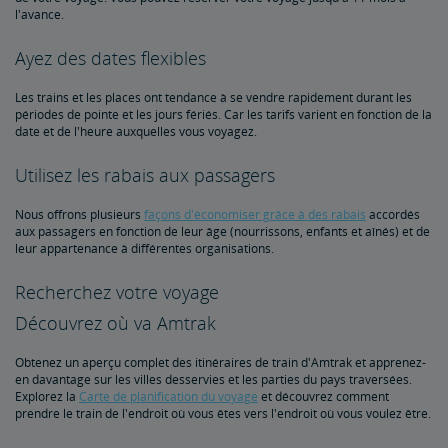
Conseils pour les voyageurs futés
l'avance.
Ayez des dates flexibles
Conseils pour les voyages à long parcours
Les trains et les places ont tendance à se vendre rapidement durant les
périodes de pointe et les jours fériés. Car les tarifs varient en fonction de la
Conseils pour les voyageurs débutants
date et de l'heure auxquelles vous voyagez.
L'application Amtrak
Utilisez les rabais aux passagers
Nous offrons plusieurs
façons d'économiser grâce à des rabais
accordés
Ayez l'esprit tranquille lors de votre voyage grâce à
aux passagers en fonction de leur âge (nourrissons, enfants et aînés) et de
l'assurance voyage
leur appartenance à différentes organisations.
Recherchez votre voyage
Sécurité et protection
Découvrez où va Amtrak
Identification du passager
Sécurité personnelle
Poste frontalier canadien
Sécurité à bord de l’Acela NextGen
Visiteurs internationaux
Obtenez un aperçu complet des itinéraires de train d'Amtrak et apprenez-
en davantage sur les villes desservies et les parties du pays traversées.
Explorez la
Carte de planification du voyage
et découvrez comment
Programme Trails & Rails
prendre le train de l'endroit où vous êtes vers l'endroit où vous voulez être.