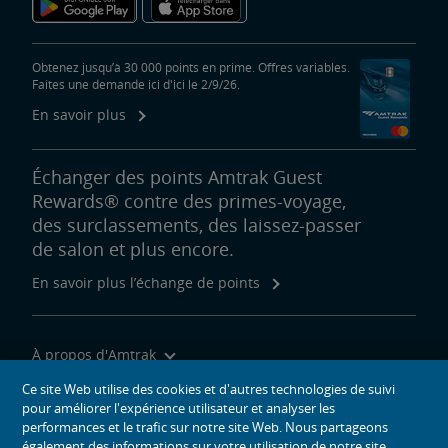
Obtenez jusqu’à 30 000 points en prime. Offres variables.
Faites une demande ici d'ici le 2/9/26.
En savoir plus
Échanger des points Amtrak Guest
Rewards® contre des primes-voyage,
des surclassements, des laissez-passer
de salon et plus encore.
En savoir plus l’échange de points
À propos d'Amtrak
Voyager avec nous
Ce site Web utilise des cookies et d'autres technologies de suivi
pour améliorer l'expérience utilisateur et analyser les
Outils du site
performances et le trafic sur notre site Web. Nous partageons
également des informations sur votre utilisation de notre site