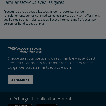
Voitures privées
Familiarisez-vous avec les gares
Trouvez la gare où vous allez vous arrêter et obtenez plus de
Bulletins mécaniques pour les voitures privées
renseignements sur les commodités et les services qui y sont offerts, tels
que l'enregistrement des bagages, l'accès Internet sans fil, l'accès aux
personnes handicapées et plus.
Chaque trajet compte quand on est membre Amtrak Guest
Rewards®. Gagnez des points pour bénéficier des primes-
voyage, des surclassements et plus encore.
S'INSCRIRE
Télécharger l'application Amtrak.