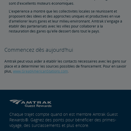
sont d'excellents moteurs économiques.
L'expérience a montré que les collectivités locales se réunissent et
Immobilier
proposent des idées et des approches uniques et productives en vue
d'améliorer leurs gares et leur milieu environnant. Amtrak s'engage à
établir des partenariats avec les villes pour collaborer à la
Infrastructures municipales
Locations, Droits d'usage
Propriété
Planification d'événements spéciaux
Vente et location
Possibilités de publicité Amtrak
Coordonnées du service immobilier
Restauration de l'environnement
restauration des gares qu'elle dessert dans tout le pays.
East Barracks Trenton Rail Yard
New York Penn Station
Gare de triage ouest de Wilmington
Gare de triage Cedar Hill Hamden
Dépôt ferroviaire du County Yard New Brunswick
Bibliothèque des pratiques et normes en ingénierie
Commencez dès aujourd'hui
L'avenir des voies ferrées
Amtrak peut vous aider à établir les contacts nécessaires avec les gens sur
place et à déterminer les sources possibles de financement. Pour en savoir
plus,
www.GreatAmericanStations.com
.
Amtrak Airo
La prochaine génération d'Acela
Améliorations de l'infrastructure
Le Northeast Corridor
Portail des subventions d’Amtrak
Chaque trajet compte quand on est membre Amtrak Guest
Rewards®. Gagnez des points pour bénéficier des primes-
voyage, des surclassements et plus encore.