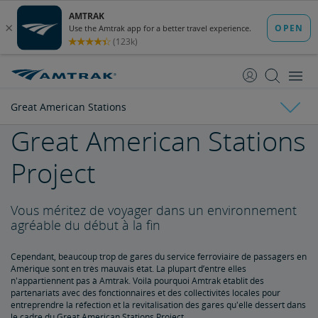
passer
passer
au
à
contenu
la
navigation
Great American Stations
Great American Stations
Faits sur Amtrak
Project
Brochures sur l'impact économique de l'État
Fiches d'information par État
FAQ pour parties prenantes
Conseil d'administration
Vous méritez de voyager dans un environnement
Ronald Batory
David Capozzi
Lanhee Chen, Ph.D.
Elaine Clegg
Anthony Coscia
Robert A. Gleason
Christopher Koos
Joel Szabat
Leadership
agréable du début à la fin
Affaires gouvernementales
Cependant, beaucoup trop de gares du service ferroviaire de passagers en
Amérique sont en très mauvais état. La plupart d’entre elles
n'appartiennent pas à Amtrak. Voilà pourquoi Amtrak établit des
Témoignage devant le Congrès
Rapports et documents
partenariats avec des fonctionnaires et des collectivités locales pour
entreprendre la réfection et la revitalisation des gares qu'elle dessert dans
le cadre du Great American Stations Project.