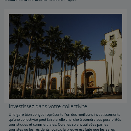
Archives des documents
Retards causés par la circulation des trains de marchandises
Projet d'infrastructure d'accès Penn Station
Great American Stations
Département de police d'Amtrak
FOIA
Instructions for Submitting a FOIA Request
Travel Agent Resource Center
Agent de voyage d'affaires
Échanges et remboursements
Envoyer des éloges à un employé
Investissez dans votre collectivité
Partenaires et alliances
Une gare bien conçue représente l'un des meilleurs investissements
qu'une collectivité peut faire si elle cherche à étendre ses possibilités
touristiques et commerciales. Qu'elles soient utilisées par les
Amtrak - Projets de marchés
touristes ou les résidents locaux, la preuve est faite que les gares