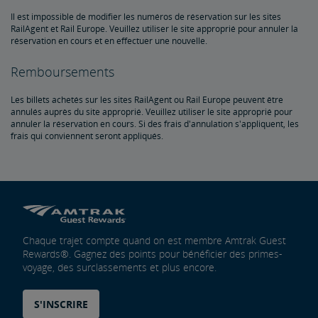
Archives des documents
Retards causés par la circulation des trains de marchandises
Il est impossible de modifier les numéros de réservation sur les sites
RailAgent et Rail Europe. Veuillez utiliser le site approprié pour annuler la
réservation en cours et en effectuer une nouvelle.
Projet d'infrastructure d'accès Penn Station
Remboursements
Great American Stations
Les billets achetés sur les sites RailAgent ou Rail Europe peuvent être
annulés auprès du site approprié. Veuillez utiliser le site approprié pour
annuler la réservation en cours. Si des frais d'annulation s'appliquent, les
Département de police d'Amtrak
frais qui conviennent seront appliqués.
FOIA
Travel Agent Resource Center
Instructions for Submitting a FOIA Request
Agent de voyage d'affaires
Chaque trajet compte quand on est membre Amtrak Guest
Rewards®. Gagnez des points pour bénéficier des primes-
voyage, des surclassements et plus encore.
Échanges et remboursements
S'INSCRIRE
Envoyer des éloges à un employé