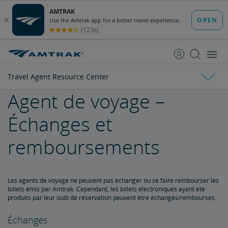
passer
passer
au
à
contenu
la
navigation
Travel Agent Resource Center
Agent de voyage –
Faits sur Amtrak
Échanges et
Brochures sur l'impact économique de l'État
Fiches d'information par État
FAQ pour parties prenantes
Conseil d'administration
remboursements
Ronald Batory
David Capozzi
Lanhee Chen, Ph.D.
Elaine Clegg
Anthony Coscia
Robert A. Gleason
Christopher Koos
Joel Szabat
Leadership
Les agents de voyage ne peuvent pas échanger ou se faire rembourser les
Affaires gouvernementales
billets émis par Amtrak. Cependant, les billets électroniques ayant été
produits par leur outil de réservation peuvent être échangés/remboursés.
Témoignage devant le Congrès
Rapports et documents
Échanges