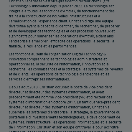
Christian Zacariassen est vice-président directeur chez Digital
Technology & Innovation depuis janvier 2022. La technologie est
intégrale à toutes les fonctions d'Amtrak, du fonctionnement des
Immobilier
trains à la construction de nouvelles infrastructures et à
l'amélioration de l'expérience client. Christian dirige une équipe
diversifiée ayant la capacité d'identifier, de rechercher, de préparer
Infrastructures municipales
Locations, Droits d'usage
Propriété
Planification d'événements spéciaux
Vente et location
Possibilités de publicité Amtrak
Coordonnées du service immobilier
Restauration de l'environnement
et de développer des technologies et des processus nouveaux et
significatifs pour numériser les opérations d'Amtrak, aidant ainsi
l'entreprise à améliorer l'efficacité des opérations, la sécurité, la
East Barracks Trenton Rail Yard
New York Penn Station
Gare de triage ouest de Wilmington
Gare de triage Cedar Hill Hamden
Dépôt ferroviaire du County Yard New Brunswick
Bibliothèque des pratiques et normes en ingénierie
fiabilité, la résilience et les performances.
Les fonctions au sein de l'organisation Digital Technology &
Innovation comprennent les technologies administratives et
L'avenir des voies ferrées
opérationnelles, la sécurité de l'information, l'innovation et la
recherche, les connaissances et la stratégie, les systèmes de revenus
et de clients, les opérations de technologie d'entreprise et les
Amtrak Airo
La prochaine génération d'Acela
Améliorations de l'infrastructure
Le Northeast Corridor
services d'entreprises informatiques.
Depuis août 2018, Christian occupait le poste de vice-président
Portail des subventions d’Amtrak
directeur et directeur des systèmes d'information, et avait
précédemment été nommé vice-président (VP) et directeur des
systèmes d'information en octobre 2017. En tant que vice-président
directeur et directeur des systèmes d'information, Christian a
supervisé les systèmes d'entreprise, la stratégie, la gouvernance du
portefeuille d'investissements technologiques, le développement de
systèmes, l'infrastructure, les opérations informatiques et la sécurité
de l'information. Christian et son équipe ont travaillé pour accroître