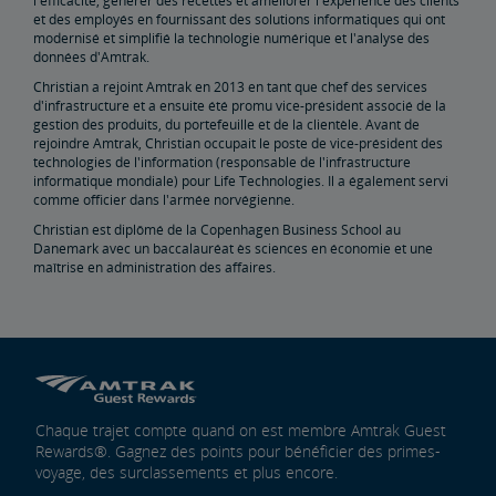
l'efficacité, générer des recettes et améliorer l'expérience des clients
et des employés en fournissant des solutions informatiques qui ont
modernisé et simplifié la technologie numérique et l'analyse des
données d'Amtrak.
Christian a rejoint Amtrak en 2013 en tant que chef des services
d'infrastructure et a ensuite été promu vice-président associé de la
gestion des produits, du portefeuille et de la clientèle. Avant de
rejoindre Amtrak, Christian occupait le poste de vice-président des
technologies de l'information (responsable de l'infrastructure
informatique mondiale) pour Life Technologies. Il a également servi
comme officier dans l'armée norvégienne.
Christian est diplômé de la Copenhagen Business School au
Danemark avec un baccalauréat ès sciences en économie et une
maîtrise en administration des affaires.
Chaque trajet compte quand on est membre Amtrak Guest
Rewards®. Gagnez des points pour bénéficier des primes-
voyage, des surclassements et plus encore.