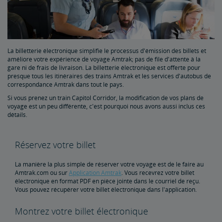
Limites de réservation
Mineur(e) non accompagné(e)
La billetterie électronique simplifie le processus d'émission des billets et
Réservations en double et réservations impossibles
améliore votre expérience de voyage Amtrak; pas de file d'attente à la
gare ni de frais de livraison. La billetterie électronique est offerte pour
presque tous les itinéraires des trains Amtrak et les services d'autobus de
correspondance Amtrak dans tout le pays.
À propos des horaires
Si vous prenez un train Capitol Corridor, la modification de vos plans de
voyage est un peu différente, c'est pourquoi nous avons aussi inclus ces
détails.
Réservez votre billet
La manière la plus simple de réserver votre voyage est de le faire au
Amtrak.com ou sur
Application Amtrak
. Vous recevrez votre billet
électronique en format PDF en pièce jointe dans le courriel de reçu.
Vous pouvez récupérer votre billet électronique dans l'application.
Montrez votre billet électronique