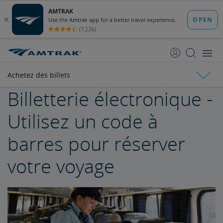
passer
passer
au
à
contenu
la
navigation
Achetez des billets
Billetterie électronique -
Achetez des billets
Utilisez un code à
À propos des billets
barres pour réserver
Obtenir votre billet
votre voyage
Billets électroniques
Guide des tarifs