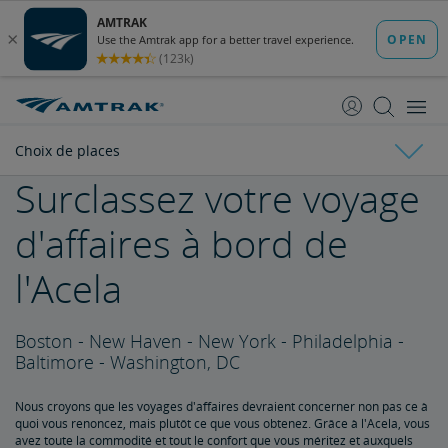
passer
passer
au
à
contenu
la
navigation
Choix de places
Surclassez votre voyage
Choix de places
d'affaires à bord de
Hébergements en chambre privée
l'Acela
Choix des sièges
Boston - New Haven - New York - Philadelphia -
Repas à bord
Baltimore - Washington, DC
Nous croyons que les voyages d'affaires devraient concerner non pas ce à
Repas traditionnels
Plusieurs options de repas
Café
Repas à bord de l'Acela
Menus spéciaux et besoins alimentaires particuliers
Aliments, boissons et médicaments personnels
Information sur les bagages et services
quoi vous renoncez, mais plutôt ce que vous obtenez. Grâce à l'Acela, vous
avez toute la commodité et tout le confort que vous méritez et auxquels