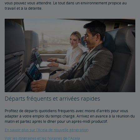
vous pouvez vous attendre. Le tout dans un environnement propice au
Bagages à main
Bagages enregistrés
Articles spéciaux
Articles interdits dans les bagages
Signalement d'objets perdus
Limitation de responsabilité sur les bagages
Faire votre valise
Service d'enregistrement des bagages à la gare
Armes à feu dans les bagages enregistrés
Voyage avec Wi-Fi
travail et à la détente.
Animaux de compagnie dans les trains
Apportez votre bicyclette
FAQ sur les vélos
Départs fréquents et arrivées rapides
Profitez de départs quotidiens fréquents avec moins d'arrêts pour vous
adapter à votre emploi du temps chargé. Arrivez en avance à la réunion du
matin et partez après le dîner pour un après-midi productif.
En savoir plus sur l’Acela de nouvelle génération
Voir les itinéraires et les horaires de l'Acela