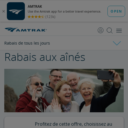
passer
passer
au
à
contenu
la
navigation
Rabais de tous les jours
Rabais aux aînés
Rabais de tous les jours
Rabais pour enfants
Rabais pour personnes âgées
Rabais étudiant
Rabais pour les militaires
Profitez de cette offre, choisissez au