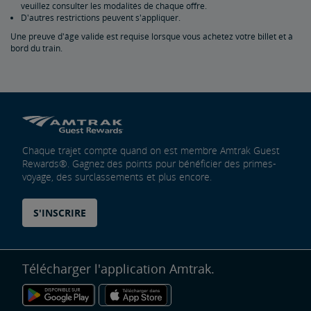
veuillez consulter les modalités de chaque offre.
D'autres restrictions peuvent s'appliquer.
Amtrak Vacations
Forfaits visites guidées en train
En voiture à bord du train pour un voyage en famille
Cartes de chemin de fer Amtrak
Une preuve d'âge valide est requise lorsque vous achetez votre billet et à
bord du train.
Passe multitrajets
Amtrak RideReserve
Restrictions applicables aux billets multi-trajets
Carte de chemin de fer Californie
Amtrak BidUp
Donnez un cadeau de la boutique Amtrak
Indispensables de voyage, assurance et plus encore
Chaque trajet compte quand on est membre Amtrak Guest
Rewards®. Gagnez des points pour bénéficier des primes-
voyage, des surclassements et plus encore.
Achetez à l'avance un stationnement garanti
Échanger des points pour des primes-voyages
S'INSCRIRE
Télécharger l'application Amtrak.