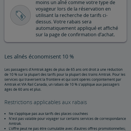
moins un aîné comme votre type de
Rabais pour enfant de militaire
voyageur lors de la réservation en
utilisant la recherche de tarifs ci-
Rabais pour anciens combattants
dessus. Votre rabais sera
automatiquement appliqué et affiché
sur la page de confirmation d’achat.
Rabais pour les clients handicapés
Rabais sur les voyages en groupe
Les aînés économisent 10 %
Rabais pour les membres de la Rail Passengers Association
Les passagers d'Amtrak âgés de plus de 65 ans ont droit à une réduction
de 10 % sur la plupart des tarifs pour la plupart des trains Amtrak. Pour les
services qui traversent la frontière et qui sont opérés conjointement par
Kids 'n' Trains
Amtrak et VIA Rail Canada, un rabais de 10 % s'applique aux passagers
âgés de 60 ans et plus.
Rabais gouvernemental
Restrictions applicables aux rabais
Programme d'entreprise
Ne s’applique pas aux tarifs des places couchées
N'est pas valable pour voyager sur certains services de correspondance
Amtrak.
Vacances et visites en train
L’offre peut ne pas être cumulable avec d’autres offres promotionnelles;