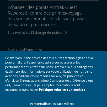
Échanger des points Amtrak Guest
Rewards® contre des primes-voyage,
des surclassements, des laissez-passer
de salon et plus encore.
En savoir plus l’échange de points
À propos d'Amtrak
Voyager avec nous
Ce site Web utilise des cookies et d'autres technologies de suivi
pour améliorer l'expérience utilisateur et analyser les
Outils du site
performances et le trafic sur notre site Web. Nous partageons
également des informations sur votre utilisation de notre site
avec nos partenaires de médias sociaux, de publicité et
d'analyse. Si nous avons détecté un signal de préférence d'opt-
out, il sera honoré. De plus amples informations sont
icônes de médias sociaux
disponibles dans notre
Politique relative aux cookies
Amtrak sur Facebook s’ouvre dans une nouvelle fenêtre
Amtrak sur Twitter s’ouvre dans une nouvelle fenêtre
Amtrak sur Instagram s’ouvre dans une nouvelle fenêtre
Amtrak sur Linkedin s’ouvre dans une nouvelle fenêtre
Amtrak sur Youtube s’ouvre dans une nouvelle f
Pinterest s’ouvre dans une nouvelle fenêtr
© 2026
National Railroad Passenger Corporation
Personnaliser les paramètres