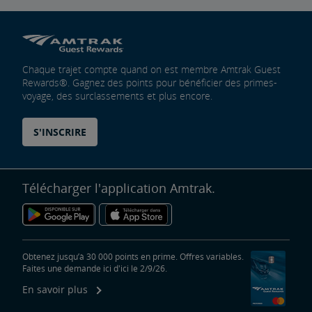
Amtrak Vacations
Forfaits visites guidées en train
En voiture à bord du train pour un voyage en famille
Cartes de chemin de fer Amtrak
Passe multitrajets
Amtrak RideReserve
Restrictions applicables aux billets multi-trajets
Carte de chemin de fer Californie
Amtrak BidUp
Chaque trajet compte quand on est membre Amtrak Guest
Rewards®. Gagnez des points pour bénéficier des primes-
voyage, des surclassements et plus encore.
Donnez un cadeau de la boutique Amtrak
S'INSCRIRE
Indispensables de voyage, assurance et plus encore
Achetez à l'avance un stationnement garanti
Échanger des points pour des primes-voyages
Télécharger l'application Amtrak.
Obtenez jusqu’à 30 000 points en prime. Offres variables.
Faites une demande ici d'ici le 2/9/26.
En savoir plus