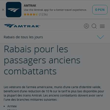
passer
passer
au
à
contenu
la
navigation
Rabais de tous les jours
Rabais pour les
Rabais de tous les jours
passagers anciens
Rabais pour enfants
combattants
Rabais pour personnes âgées
Les vétérans de l’armée américaine, munis d’une carte d’identité valide,
Rabais étudiant
bénéficient d’une réduction de 10 % sur le tarif le plus bas disponible pour
la plupart des trains Amtrak. Les anciens combattants doivent avoir servi
l'une des branches militaires suivantes :
Rabais pour les militaires
Armée