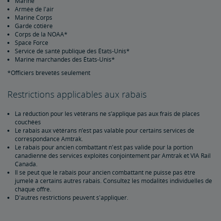
Marine
Rabais pour enfant de militaire
Armée de l'air
Marine Corps
Garde côtière
Rabais pour anciens combattants
Corps de la NOAA*
Space Force
Service de santé publique des États-Unis*
Rabais pour les clients handicapés
Marine marchandes des États-Unis*
*Officiers brevetés seulement
Rabais sur les voyages en groupe
Restrictions applicables aux rabais
Rabais pour les membres de la Rail Passengers Association
La réduction pour les vétérans ne s’applique pas aux frais de places
couchées
Le rabais aux vétérans n’est pas valable pour certains services de
Kids 'n' Trains
correspondance Amtrak.
Le rabais pour ancien combattant n'est pas valide pour la portion
canadienne des services exploités conjointement par Amtrak et VIA Rail
Rabais gouvernemental
Canada.
Il se peut que le rabais pour ancien combattant ne puisse pas être
jumelé à certains autres rabais. Consultez les modalités individuelles de
chaque offre.
Programme d'entreprise
D'autres restrictions peuvent s'appliquer.
Vacances et visites en train