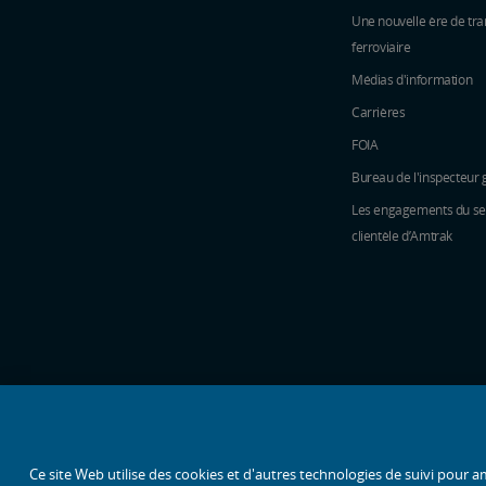
Une nouvelle ère de tra
ferroviaire
Médias d'information
Carrières
FOIA
Bureau de l'inspecteur 
Les engagements du ser
clientèle d’Amtrak
icônes de médias sociaux
Ce site Web utilise des cookies et d'autres technologies de suivi pour am