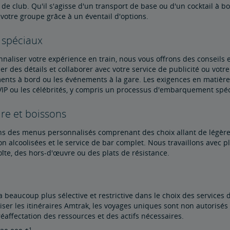
de club. Qu'il s'agisse d'un transport de base ou d'un cocktail à b
votre groupe grâce à un éventail d'options.
 spéciaux
naliser votre expérience en train, nous vous offrons des conseils e
r des détails et collaborer avec votre service de publicité ou votr
ents à bord ou les événements à la gare. Les exigences en matière
 VIP ou les célébrités, y compris un processus d'embarquement spéci
re et boissons
ns des menus personnalisés comprenant des choix allant de légères
n alcoolisées et le service de bar complet. Nous travaillons avec p
îte, des hors-d'œuvre ou des plats de résistance.
 beaucoup plus sélective et restrictive dans le choix des services 
liser les itinéraires Amtrak, les voyages uniques sont non autorisés 
a réaffectation des ressources et des actifs nécessaires.
1