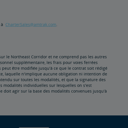
l à
CharterSales@amtrak.com
.
sur le Northeast Corridor et ne comprend pas les autres
personnel supplémentaire, les frais pour voies ferrées
 peut être modifiée jusqu'à ce que le contrat soit rédigé
te, laquelle n'implique aucune obligation ni intention de
entendu sur toutes les modalités, et que la signature des
s modalités individuelles sur lesquelles on s'est
e doit agir sur la base des modalités convenues jusqu'à