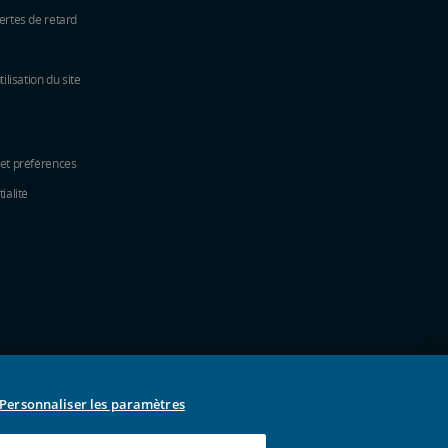
ertes de retard
tilisation du site
 et préférences
ialité
e fenêtre
elle fenêtre
une nouvelle fenêtre
ns une nouvelle fenêtre
e dans une nouvelle fenêtre
s une nouvelle fenêtre
Personnaliser les paramètres