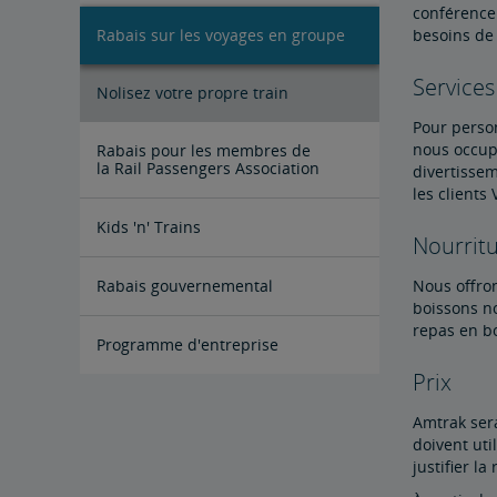
conférence 
Rabais sur les voyages en groupe
besoins de 
Services
Nolisez votre propre train
Pour person
nous occupe
Rabais pour les membres de
la Rail Passengers Association
divertissem
les clients
Kids 'n' Trains
Nourritu
Pacific Surfliner – Kids 'n' Trains
Gold Runner pour Kids-n-Trains
Rabais gouvernemental
Nous offro
boissons no
repas en bo
Programme d'entreprise
Prix
Amtrak sera
doivent uti
justifier l