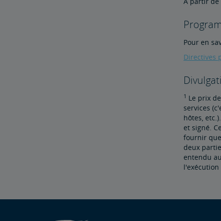
À partir de
Program
Pour en sav
Directives 
Divulga
1
Le prix de
services (c
hôtes, etc.
et signé. C
fournir que
deux partie
entendu au 
l'exécution