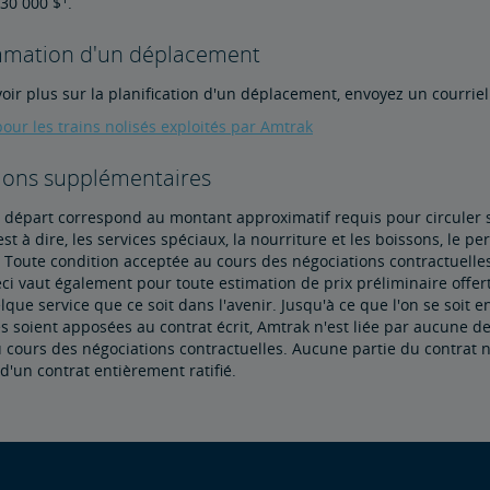
 30 000 $
.
mation d'un déplacement
oir plus sur la planification d'un déplacement, envoyez un courrie
pour les trains nolisés exploités par Amtrak
tions supplémentaires
 départ correspond au montant approximatif requis pour circuler 
'est à dire, les services spéciaux, la nourriture et les boissons, le 
). Toute condition acceptée au cours des négociations contractuelles
eci vaut également pour toute estimation de prix préliminaire offer
lque service que ce soit dans l'avenir. Jusqu'à ce que l'on se soit 
s soient apposées au contrat écrit, Amtrak n'est liée par aucune de
cours des négociations contractuelles. Aucune partie du contrat n
 d'un contrat entièrement ratifié.