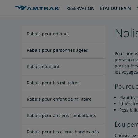
passer
passer
RÉSERVATION
ÉTAT DU TRAIN
au
à
contenu
la
navigation
Noli
Rabais pour enfants
Rabais pour personnes âgées
Pour une ex
personnalis
particulier
Rabais étudiant
les voyages
Rabais pour les militaires
Pourquoi
Planifica
Rabais pour enfant de militaire
Itinérair
Possibili
Rabais pour anciens combattants
Équipem
Rabais pour les clients handicapés
Choisissez 