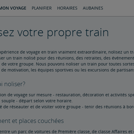
MON VOYAGE
PLANIFIER
HORAIRES
AUBAINES
sez votre propre train
périence de voyage en train vraiment extraordinaire, nolisez un tr
er un train nolisé pour des réunions, des retraites, des événements
s de votre groupe. Nous pouvons noliser un train pour toutes sort
 de motivation, les équipes sportives ou les excursions de partisans
 noliser?
tion de voyage sur mesure - restauration, décoration et activités sp
e souple - départ selon votre horaire.
té de réseauter et de visiter votre groupe - tenir des réunions à bo
ent et places couchées
entre un parc de voitures de Première classe, de classe Affaires et 