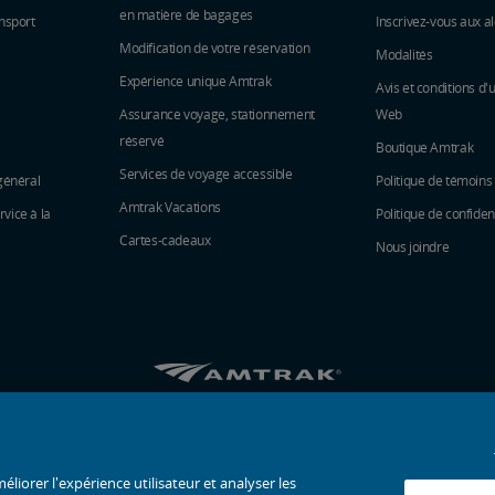
en matière de bagages
nsport
Inscrivez-vous aux al
Modification de votre réservation
Modalités
Expérience unique Amtrak
Avis et conditions d'u
Assurance voyage, stationnement
Web
réservé
Boutique Amtrak
Services de voyage accessible
général
Politique de témoins
Amtrak Vacations
vice à la
Politique de confident
Cartes-cadeaux
Nous joindre
Amtrak sur Facebook s’ouvre dans une nouvell
Amtrak sur Twitter s’ouvre dans une nouv
Amtrak sur Instagram s’ouvre dans 
Amtrak sur Linkedin s’ouvre da
Amtrak sur Youtube s’ouvr
Pinterest s’ouvre dan
© 2026
National Railroad Passenger Corporation
éliorer l'expérience utilisateur et analyser les