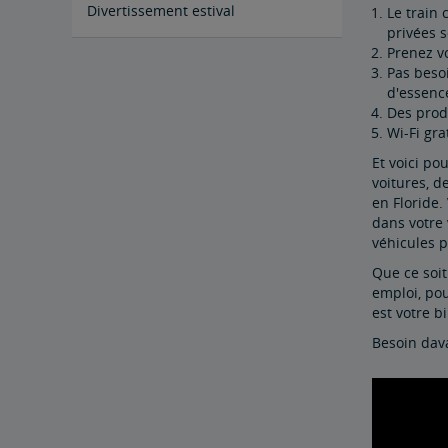
Divertissement estival
Le train
privées s
Prenez vo
4 villes fêtant Noël accessibles en
Les 5 meilleurs itinéraires de trains
Pas besoi
train
en hiver
d'essenc
Des prod
Wi-Fi gra
Et voici po
voitures, d
en Floride
dans votre
véhicules p
Que ce soi
emploi, pou
est votre b
Besoin dav