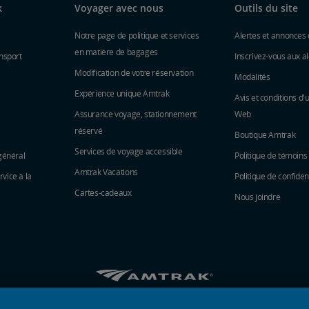
k
Voyager avec nous
Outils du site
Notre page de politique et services
Alertes et annonces 
en matière de bagages
nsport
Inscrivez-vous aux al
Modification de votre réservation
Modalités
Expérience unique Amtrak
Avis et conditions d'u
Assurance voyage, stationnement
Web
réservé
Boutique Amtrak
Services de voyage accessible
général
Politique de témoins
Amtrak Vacations
vice à la
Politique de confident
Cartes-cadeaux
Nous joindre
Amtrak sur Facebook s’ouvre dans une nouvell
Amtrak sur Twitter s’ouvre dans une nouv
Amtrak sur Instagram s’ouvre dans 
Amtrak sur Linkedin s’ouvre da
Amtrak sur Youtube s’ouvr
Pinterest s’ouvre dan