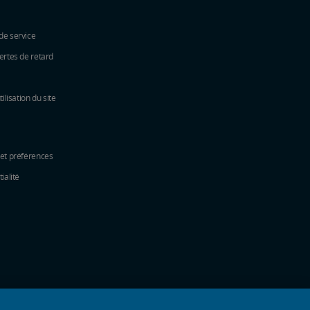
de service
ertes de retard
tilisation du site
 et préférences
ialité
e fenêtre
elle fenêtre
une nouvelle fenêtre
ns une nouvelle fenêtre
e dans une nouvelle fenêtre
s une nouvelle fenêtre