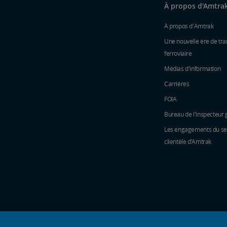
À propos d'Amtra
À propos d'Amtrak
Une nouvelle ère de tra
ferroviaire
Médias d'information
Carrières
FOIA
Bureau de l'inspecteur 
Les engagements du ser
clientèle d’Amtrak
icônes de médias sociaux