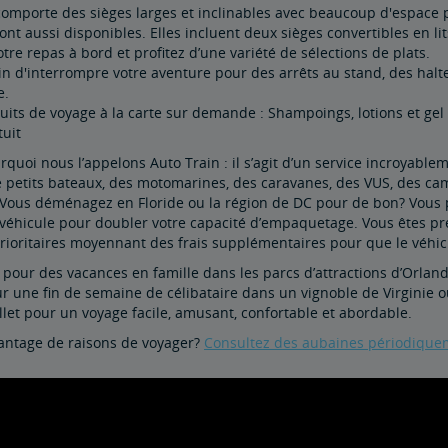
 comporte des sièges larges et inclinables avec beaucoup d'espace
ont aussi disponibles. Elles incluent deux sièges convertibles en 
tre repas à bord et profitez d’une variété de sélections de plats.
n d'interrompre votre aventure pour des arrêts au stand, des halte
e.
uits de voyage à la carte sur demande : Shampoings, lotions et gel
tuit
urquoi nous l’appelons Auto Train : il s’agit d’un service incroya
e petits bateaux, des motomarines, des caravanes, des VUS, des ca
. Vous déménagez en Floride ou la région de DC pour de bon? Vous
 véhicule pour doubler votre capacité d’empaquetage. Vous êtes pr
rioritaires moyennant des frais supplémentaires pour que le véhicul
t pour des vacances en famille dans les parcs d’attractions d’Orl
r une fin de semaine de célibataire dans un vignoble de Virginie o
illet pour un voyage facile, amusant, confortable et abordable.
antage de raisons de voyager?
Consultez des aubaines périodiquem