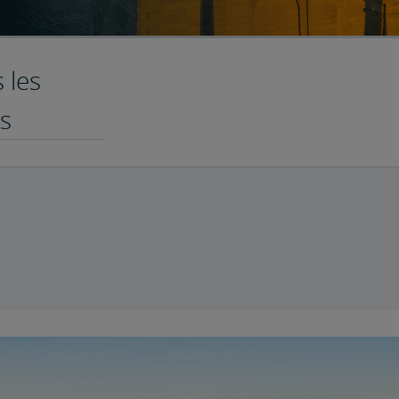
 les
s