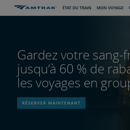
passer
passer
ÉTAT DU TRAIN
MON VOYAGE
au
à
contenu
la
navigation
Gardez votre sang-fr
jusqu’à 60 % de raba
les voyages en grou
RÉSERVER MAINTENANT