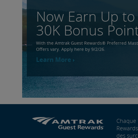
Now Earn Up to
30K Bonus Poin
With the Amtrak Guest Rewards® Preferred Mas
Offers vary. Apply here by 9/2/26.
Learn More
Chaque 
Rewards®
des surc