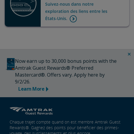
Suivez-nous dans notre
exploration des liens entre les
États-Unis.
Now earn up to 30,000 bonus points with the
Amtrak Guest Rewards® Preferred
Mastercard®. Offers vary. Apply here by
9/2/26.
Learn More
Chaque trajet compte quand on est membre Amtrak Guest
Rewards®. Gagnez des points pour bénéficier des primes-
voyage, des surclassements et plus encore.