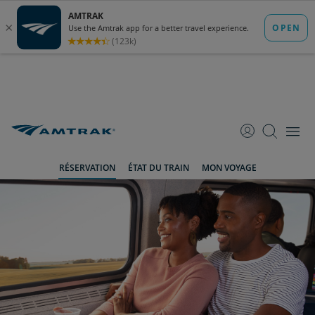
passer
passer
Passer
au
à
au
contenu
la
pied-
navigation
de-
page
RÉSERVATION
ÉTAT DU TRAIN
MON VOYAGE