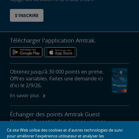
S'INSCRIRE
Télécharger l'application Amtrak.
Obtenez jusqu’à 30 000 points en prime.
Offres variables. Faites une demande ici
d'ici le 2/9/26.
En savoir plus
Échanger des points Amtrak Guest
Rewards® contre des primes-voyage,
des surclassements, des laissez-passer
Ce site Web utilise des cookies et d'autres technologies de suivi
de salon et plus encore.
pour améliorer l'expérience utilisateur et analyser les