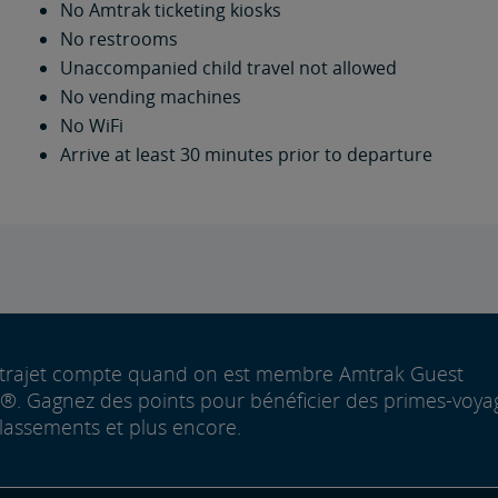
No Amtrak ticketing kiosks
No restrooms
Unaccompanied child travel not allowed
No vending machines
No WiFi
Arrive at least 30 minutes prior to departure
trajet compte quand on est membre Amtrak Guest
. Gagnez des points pour bénéficier des primes-voya
lassements et plus encore.