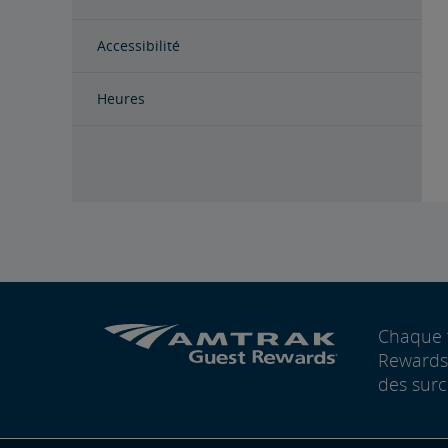
Accessibilité
Heures
Chaque 
Rewards®
des surc