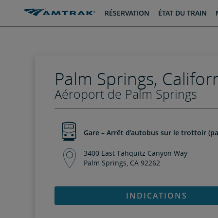
passer
passer
RÉSERVATION
ÉTAT DU TRAIN
au
à
contenu
la
navigation
Palm Springs, Califor
Aéroport de Palm Springs
Gare – Arrêt d’autobus sur le trottoir (pa
3400 East Tahquitz Canyon Way
Palm Springs, CA 92262
INDICATIONS