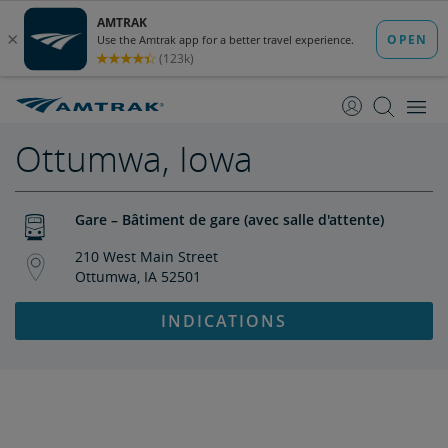
passer
passer
au
à
contenu
la
navigation
Ottumwa, Iowa
Gare – Bâtiment de gare (avec salle d'attente)
210 West Main Street
Ottumwa, IA 52501
INDICATIONS