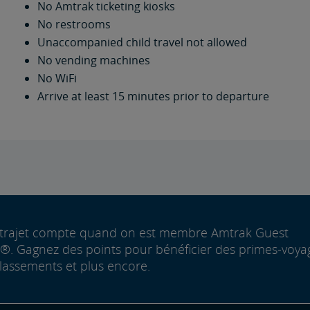
No Amtrak ticketing kiosks
No restrooms
Unaccompanied child travel not allowed
No vending machines
No WiFi
Arrive at least 15 minutes prior to departure
trajet compte quand on est membre Amtrak Guest
. Gagnez des points pour bénéficier des primes-voya
lassements et plus encore.