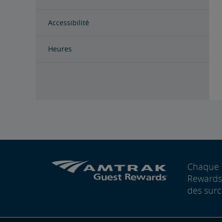
Accessibilité
Heures
Chaque 
Rewards®
des surc