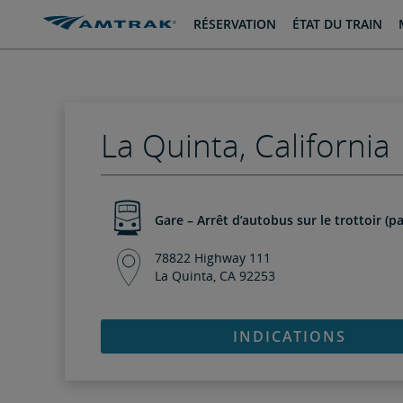
passer
passer
RÉSERVATION
ÉTAT DU TRAIN
au
à
contenu
la
navigation
La Quinta, California
Gare – Arrêt d’autobus sur le trottoir (pa
78822 Highway 111
La Quinta, CA 92253
INDICATIONS