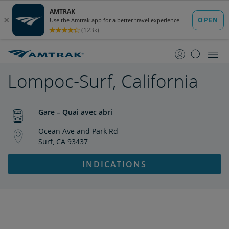
passer
passer
au
à
contenu
la
navigation
Lompoc-Surf, California
Gare – Quai avec abri
Ocean Ave and Park Rd
Surf, CA 93437
INDICATIONS