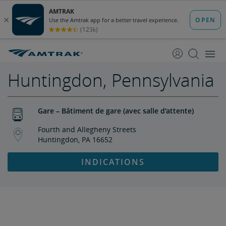
passer
passer
au
à
contenu
la
navigation
Huntingdon, Pennsylvania
Gare – Bâtiment de gare (avec salle d'attente)
Fourth and Allegheny Streets
Huntingdon, PA 16652
INDICATIONS