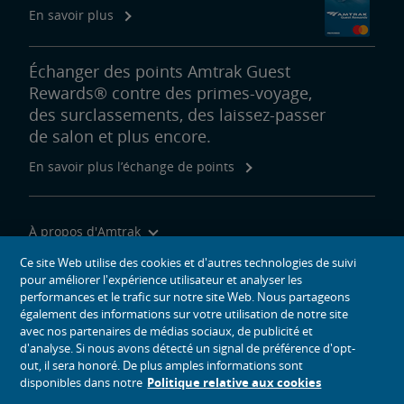
En savoir plus
Échanger des points Amtrak Guest
Rewards® contre des primes-voyage,
des surclassements, des laissez-passer
de salon et plus encore.
En savoir plus l’échange de points
À propos d'Amtrak
Voyager avec nous
Ce site Web utilise des cookies et d'autres technologies de suivi
pour améliorer l'expérience utilisateur et analyser les
Outils du site
performances et le trafic sur notre site Web. Nous partageons
également des informations sur votre utilisation de notre site
avec nos partenaires de médias sociaux, de publicité et
d'analyse. Si nous avons détecté un signal de préférence d'opt-
out, il sera honoré. De plus amples informations sont
icônes de médias sociaux
disponibles dans notre
Politique relative aux cookies
Amtrak sur Facebook s’ouvre dans une nouvelle fenêtre
Amtrak sur Twitter s’ouvre dans une nouvelle fenêtre
Amtrak sur Instagram s’ouvre dans une nouvelle fenêtre
Amtrak sur Linkedin s’ouvre dans une nouvelle fenêtre
Amtrak sur Youtube s’ouvre dans une nouvelle f
Pinterest s’ouvre dans une nouvelle fenêtr