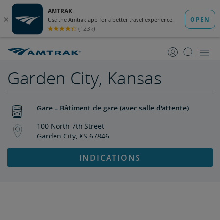
passer
passer
au
à
contenu
la
navigation
Garden City, Kansas
Gare – Bâtiment de gare (avec salle d'attente)
100 North 7th Street
Garden City, KS 67846
INDICATIONS