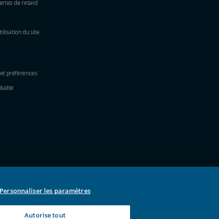
ertes de retard
tilisation du site
 et préférences
ialité
e fenêtre
elle fenêtre
une nouvelle fenêtre
ns une nouvelle fenêtre
e dans une nouvelle fenêtre
s une nouvelle fenêtre
Personnaliser les paramètres
Autorise tout