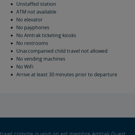
Unstaffed station
ATM not available
No elevator
No payphones
No Amtrak ticketing kiosks
No restrooms
Unaccompanied child travel not allowed
No vending machines
No WiFi
Arrive at least 30 minutes prior to departure
trajet compte quand on est membre Amtrak Guest