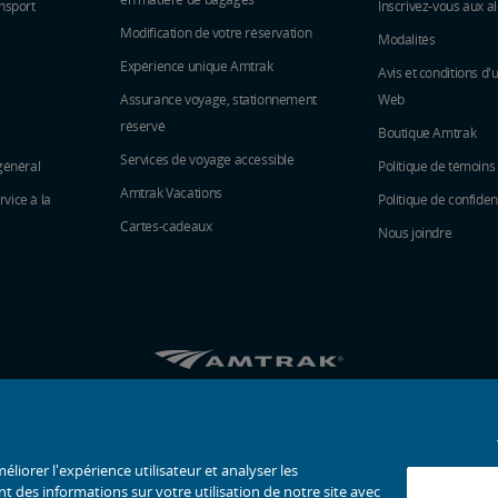
nsport
Inscrivez-vous aux al
Modification de votre réservation
Modalités
Expérience unique Amtrak
Avis et conditions d'u
Assurance voyage, stationnement
Web
réservé
Boutique Amtrak
Services de voyage accessible
général
Politique de témoins
Amtrak Vacations
vice à la
Politique de confident
Cartes-cadeaux
Nous joindre
Amtrak sur Facebook s’ouvre dans une nouvell
Amtrak sur Twitter s’ouvre dans une nouv
Amtrak sur Instagram s’ouvre dans 
Amtrak sur Linkedin s’ouvre da
Amtrak sur Youtube s’ouvr
Pinterest s’ouvre dan
© 2026
National Railroad Passenger Corporation
éliorer l'expérience utilisateur et analyser les
 des informations sur votre utilisation de notre site avec