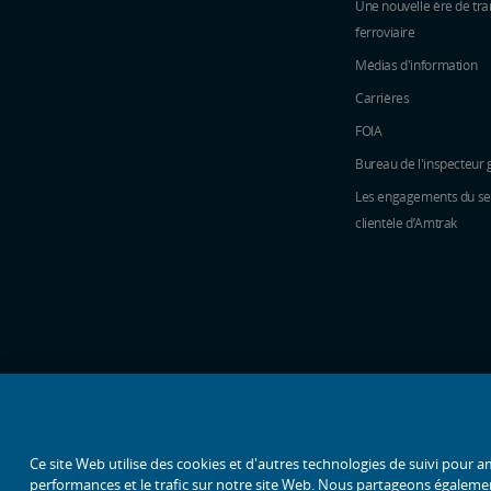
Une nouvelle ère de tra
ferroviaire
Médias d'information
Carrières
FOIA
Bureau de l'inspecteur 
Les engagements du ser
clientèle d’Amtrak
icônes de médias sociaux
Ce site Web utilise des cookies et d'autres technologies de suivi pour am
performances et le trafic sur notre site Web. Nous partageons également