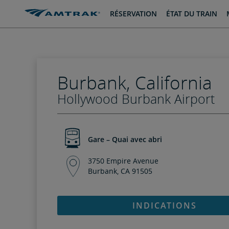
passer
passer
RÉSERVATION
ÉTAT DU TRAIN
au
à
contenu
la
navigation
Burbank, California
Hollywood Burbank Airport
Gare – Quai avec abri
3750 Empire Avenue
Burbank, CA 91505
INDICATIONS