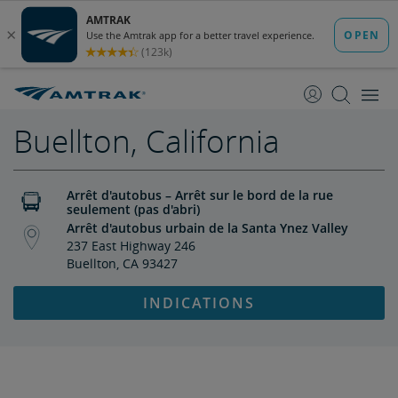
passer
passer
au
à
contenu
la
navigation
Buellton, California
Arrêt d'autobus – Arrêt sur le bord de la rue
seulement (pas d'abri)
Arrêt d'autobus urbain de la Santa Ynez Valley
237 East Highway 246
Buellton, CA 93427
INDICATIONS