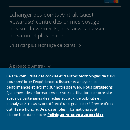
Échanger des points Amtrak Guest
Rewards® contre des primes-voyage,
des surclassements, des laissez-passer
de salon et plus encore.
En savoir plus l’échange de points
À propos d'Amtrak
Voyager avec nous
Ce site Web utilise des cookies et d'autres technologies de suivi
pour améliorer l'expérience utilisateur et analyser les
Outils du site
performances et le trafic sur notre site Web. Nous partageons
également des informations sur votre utilisation de notre site
avec nos partenaires de médias sociaux, de publicité et
d'analyse. Si nous avons détecté un signal de préférence d'opt-
out, il sera honoré. De plus amples informations sont
icônes de médias sociaux
disponibles dans notre
Politique relative aux cookies
Amtrak sur Facebook s’ouvre dans une nouvelle fenêtre
Amtrak sur Twitter s’ouvre dans une nouvelle fenêtre
Amtrak sur Instagram s’ouvre dans une nouvelle fenêtre
Amtrak sur Linkedin s’ouvre dans une nouvelle fenêtre
Amtrak sur Youtube s’ouvre dans une nouvelle f
Pinterest s’ouvre dans une nouvelle fenêtr