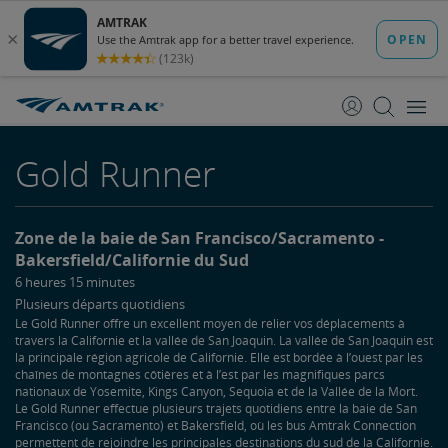
passer
passer
au
à
contenu
la
navigation
Gold Runner
Zone de la baie de San Francisco/Sacramento
Bakersfield/Californie du Sud
6 heures 15 minutes
Plusieurs départs quotidiens
Le Gold Runner offre un excellent moyen de relier vos déplacements à
travers la Californie et la vallée de San Joaquin. La vallée de San Joaquin est
la principale région agricole de Californie. Elle est bordée à l’ouest par les
chaînes de montagnes côtières et à l’est par les magnifiques parcs
nationaux de Yosemite, Kings Canyon, Sequoia et de la Vallée de la Mort.
Le Gold Runner effectue plusieurs trajets quotidiens entre la baie de San
Francisco (ou Sacramento) et Bakersfield, où les bus Amtrak Connection
permettent de rejoindre les principales destinations du sud de la Californie.