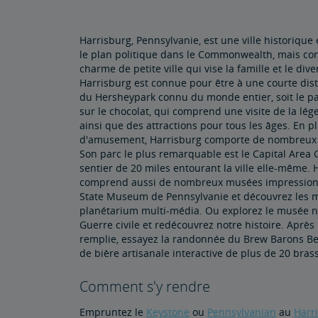
Harrisburg, Pennsylvanie, est une ville historique
le plan politique dans le Commonwealth, mais co
charme de petite ville qui vise la famille et le div
Harrisburg est connue pour être à une courte dis
du Hersheypark connu du monde entier, soit le 
sur le chocolat, qui comprend une visite de la lég
ainsi que des attractions pour tous les âges. En p
d'amusement, Harrisburg comporte de nombreux 
Son parc le plus remarquable est le Capital Area 
sentier de 20 miles entourant la ville elle-même. 
comprend aussi de nombreux musées impressionna
State Museum de Pennsylvanie et découvrez les m
planétarium multi-média. Ou explorez le musée na
Guerre civile et redécouvrez notre histoire. Aprè
remplie, essayez la randonnée du Brew Barons Be
de bière artisanale interactive de plus de 20 brass
Comment s'y rendre
Empruntez le
Keystone
ou
Pennsylvanian
au
Harr