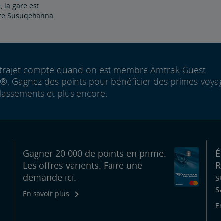
, la gare est
ière Susuqehanna.
trajet compte quand on est membre Amtrak Guest
. Gagnez des points pour bénéficier des primes-voya
lassements et plus encore.
Gagner 20 000 de points en prime.
É
Les offres varients. Faire une
R
demande ici.
s
s
En savoir plus
E