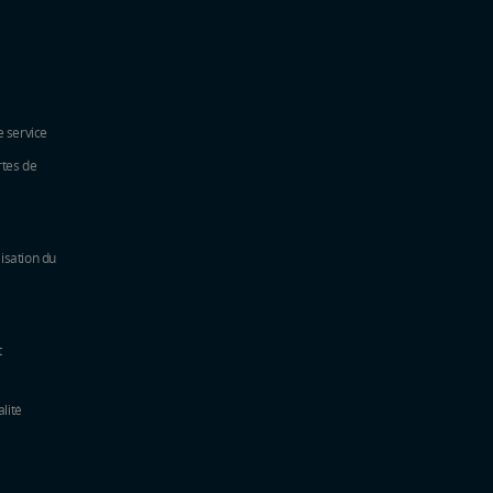
e service
rtes de
lisation du
t
alité