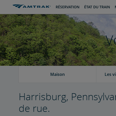
passer
passer
RÉSERVATION
ÉTAT DU TRAIN
au
à
contenu
la
navigation
V
Maison
Les v
Harrisburg, Pennsylvan
de rue.