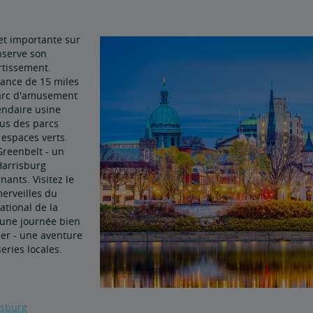
 et importante sur
nserve son
ertissement.
tance de 15 miles
parc d'amusement
endaire usine
lus des parcs
espaces verts.
Greenbelt - un
Harrisburg
nts. Visitez le
erveilles du
tional de la
s une journée bien
er - une aventure
eries locales.
isburg