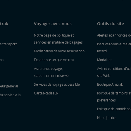
trak
Voyager avec nous
Outils du site
Notre page de politique et
Alertes et annonces d
services en matière de bagages
e transport
Inscrivez-vous aux ale
Modification de votre réservation
retard
ion
Expérience unique Amtrak
Modalités
Assurance voyage,
Avis et conditions d'uti
stationnement réservé
site Web
Services de voyage accessible
Boutique Amtrak
teur général
Cartes-cadeaux
Politique de témoins e
 service à la
préférences
Politique de confidenti
Nous joindre