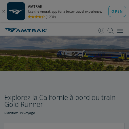
passer
passer
au
à
contenu
la
navigation
Explorez la Californie à bord du train
Gold Runner
Planifiez un voyage