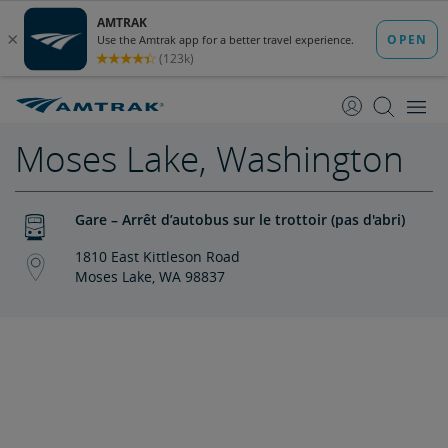
passer
passer
au
à
contenu
la
navigation
Moses Lake, Washington
Gare – Arrêt d’autobus sur le trottoir (pas d'abri)
1810 East Kittleson Road
Moses Lake, WA 98837