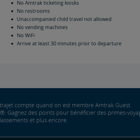
No Amtrak ticketing kiosks
No restrooms
Unaccompanied child travel not allowed
No vending machines
No WiFi
Arrive at least 30 minutes prior to departure
trajet compte quand on est membre Amtrak Guest
. Gagnez des points pour bénéficier des primes-voya
lassements et plus encore.