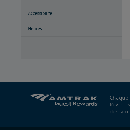
Accessibilité
Heures
Chaque 
Rewards®
des surc