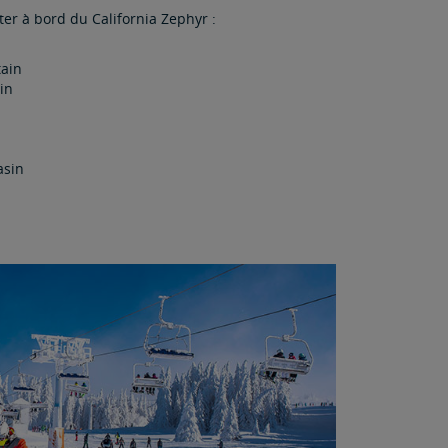
iter à bord du California Zephyr :
tain
in
asin