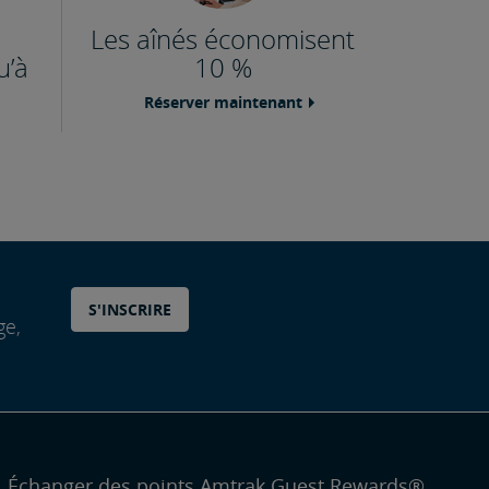
Les aînés économisent
u’à
10 %
Réserver maintenant
S'INSCRIRE
ge,
Échanger des points Amtrak Guest Rewards®