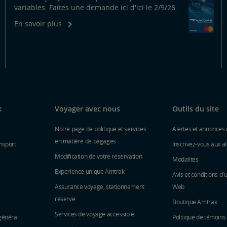
variables. Faites une demande ici d'ici le 2/9/26.
En savoir plus
k
Voyager avec nous
Outils du site
Notre page de politique et services
Alertes et annonces 
en matière de bagages
nsport
Inscrivez-vous aux al
Modification de votre réservation
Modalités
Expérience unique Amtrak
Avis et conditions d'u
Assurance voyage, stationnement
Web
réservé
Boutique Amtrak
Services de voyage accessible
général
Politique de témoins