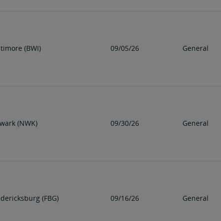
ltimore (BWI)
09/05/26
General
wark (NWK)
09/30/26
General
edericksburg (FBG)
09/16/26
General