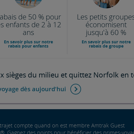
abais de 50 % pour
Les petits groupe
es enfants de 2 à 12
économisent
ans
jusqu'à 60 %
En savoir plus sur notre
En savoir plus sur notre
rabais pour enfants
rabais de groupe
x sièges du milieu et quittez Norfolk en t
voyage dès aujourd'hui
trajet compte quand on est membre Amtrak Guest
. Gagnez des points pour bénéficier des primes-voya