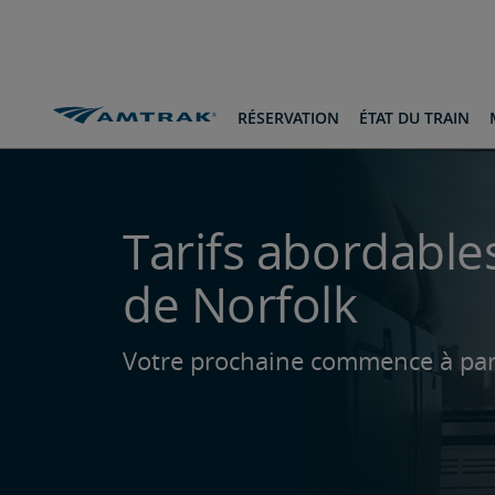
passer
passer
Passer
au
à
au
contenu
la
pied-
navigation
de-
page
Itinéraires et destinations
Au départ de Norfolk
RÉSERVATION
ÉTAT DU TRAIN
Tarifs abordables
de Norfolk
Votre prochaine commence à par