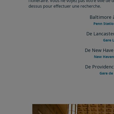
l’itinéraire. Vous ne voyez pas votre ville de 
dessus pour effectuer une recherche.
Baltimore 
Penn Statio
De Lancaster
Gare L
De New Haven
New Haven 
De Providenc
Gare de