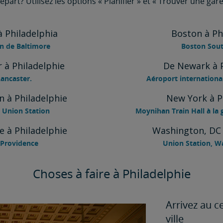
départ? Utilisez les options « Planifier » et « Trouver une gar
à Philadelphia
Boston à Ph
n de Baltimore
Boston Sout
 à Philadelphie
De Newark à P
ancaster.
Aéroport internationa
 à Philadelphie
New York à P
Union Station
Moynihan Train Hall à la
e à Philadelphie
Washington, DC 
 Providence
Union Station, W
Choses à faire à Philadelphie
Arrivez au ce
ville