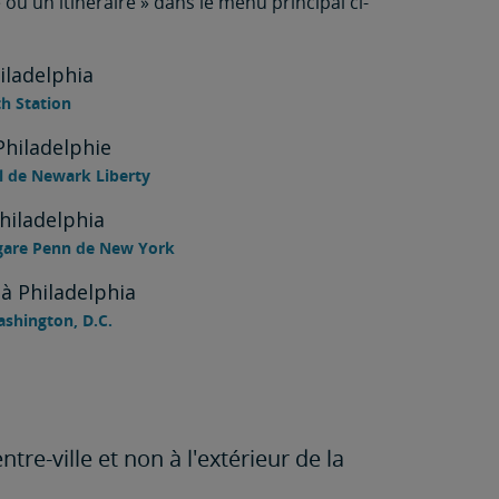
e ou un itinéraire » dans le menu principal ci-
iladelphia
h Station
hiladelphie
l de Newark Liberty
hiladelphia
 gare Penn de New York
à Philadelphia
ashington, D.C.
ntre-ville et non à l'extérieur de la