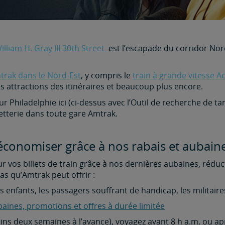
lliam H. Gray III 30th Street
est l’escapade du corridor Nord
mtrak dans le Nord-Est
, y compris le
train à grande vitesse A
s attractions des itinéraires et beaucoup plus encore.
r Philadelphie ici (ci-dessus avec l’Outil de recherche de tari
etterie dans toute gare Amtrak.
conomiser grâce à nos rabais et aubaine
vos billets de train grâce à nos dernières aubaines, réductio
as qu’Amtrak peut offrir :
es enfants, les passagers souffrant de handicap, les militaire
baines, promotions et offres à durée limitée
ins deux semaines à l’avance), voyagez avant 8 h a.m. ou ap