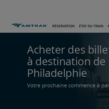
passer
passer
Passer
au
à
au
contenu
la
pied-
navigation
de-
page
Itinéraires et destinations
Vers Philadelphia
RÉSERVATION
ÉTAT DU TRAIN
Acheter des bille
à destination de
Philadelphie
Votre prochaine commence à par