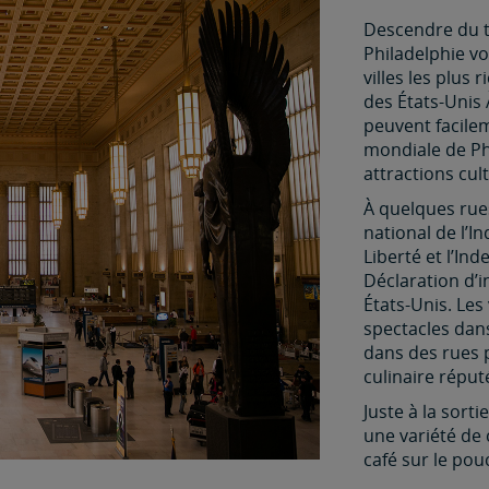
Descendre du tr
Philadelphie v
villes les plus
des États-Unis 
peuvent facil
mondiale de Phi
attractions cul
À quelques rues
national de l’I
Liberté et l’In
Déclaration d’
États-Unis. Les
spectacles dan
dans des rues p
culinaire réputé
Juste à la sorti
une variété de 
café sur le pou