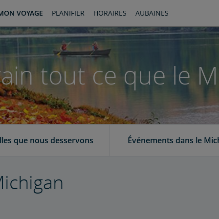
MON VOYAGE
PLANIFIER
HORAIRES
AUBAINES
in tout ce que le Mi
illes que nous desservons
Événements dans le Mic
ichigan