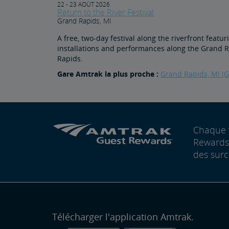
22 - 23 AOÛT 2026
Return to the River Festival
Grand Rapids, MI
A free, two-day festival along the riverfront featur
installations and performances along the Grand 
Rapids.
Gare Amtrak la plus proche :
Grand Rapids, MI (
Chaque 
Rewards®
des surc
Télécharger l'application Amtrak.