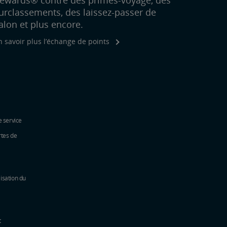
ewards® contre des primes-voyage, des
urclassements, des laissez-passer de
alon et plus encore.
n savoir plus l’échange de points
e service
rtes de
lisation du
t