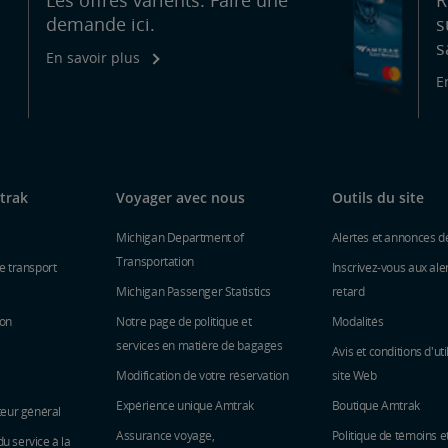
Les offres varients. Faire une
R
demande ici.
s
s
En savoir plus
E
trak
Voyager avec nous
Outils du site
Michigan Department of
Alertes et annonces d
Transportation
e transport
Inscrivez-vous aux ale
Michigan Passenger Statistics
retard
ion
Notre page de politique et
Modalités
services en matière de bagages
Avis et conditions d'uti
Modification de votre réservation
site Web
Expérience unique Amtrak
Boutique Amtrak
teur général
Assurance voyage,
Politique de témoins e
 service à la