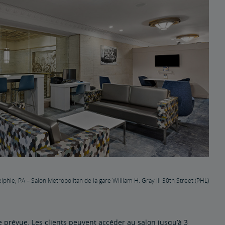
lphie, PA – Salon Metropolitan de la gare William H. Gray III 30th Street (PHL)
le prévue. Les clients peuvent accéder au salon jusqu’à 3