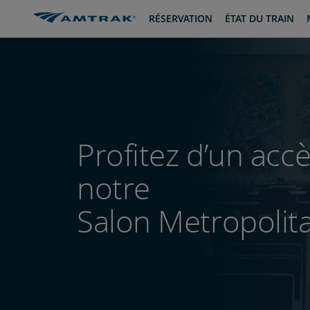
passer
passer
RÉSERVATION
ÉTAT DU TRAIN
au
à
contenu
la
navigation
Profitez d’un acc
notre
Salon Metropolit