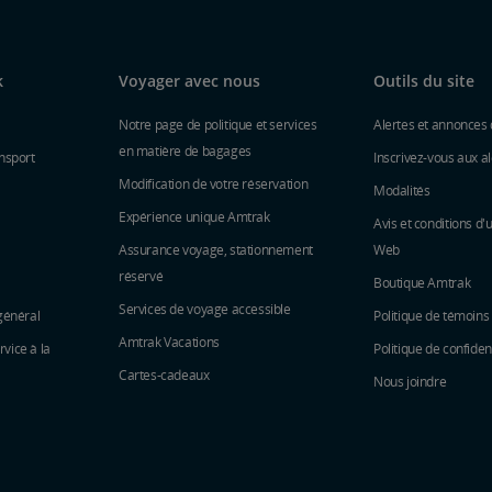
k
Voyager avec nous
Outils du site
Notre page de politique et services
Alertes et annonces 
en matière de bagages
nsport
Inscrivez-vous aux al
Modification de votre réservation
Modalités
Expérience unique Amtrak
Avis et conditions d'u
Assurance voyage, stationnement
Web
réservé
Boutique Amtrak
Services de voyage accessible
général
Politique de témoins
Amtrak Vacations
vice à la
Politique de confident
Cartes-cadeaux
Nous joindre